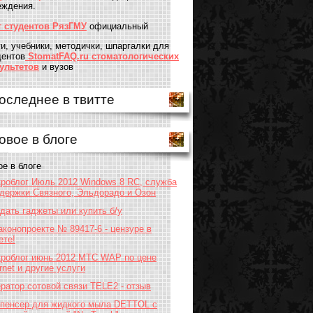
еждения.
т студентов РязГМУ
официальный
ги, учебники, методички, шпаргалки для
дентов
StomatFAQ.ru стоматологических
ультетов
и вузов
оследнее в твитте
овое в блоге
ое в блоге
роблог Июль 2012 Windows 8 RC, служба
держки Связного, Эльдорадо и Озон
дать гаджеты или купить б/у
аконопроекте № 89417-6 - цензуре в
ете!
роблог июнь 2012 МТС WAP по цене
ernet и другие услуги
ратор сотовой связи TELE2 - отзыв
пенсер для жидкого мыла DETTOL с