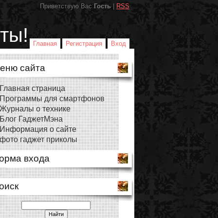
Приветствую Вас
Гость
|
RSS
ты!
Главная
Регистрация
Вход
еню сайта
Главная страница
Программы для смартфонов
Журналы о технике
Блог ГаджетМэна
Информация о сайте
фото гаджет приколы
орма входа
оиск