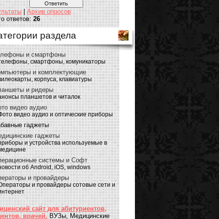
ультаты
|
Архив опросов
го ответов:
26
атегории раздела
елефоны и смартфоны
телефоны, смартфоны, комуникаторы
омпьютеры и комплектующие
вилеокарты, корпуса, клавиатуры
ланшеты и ридеры
анонсы планшетов и читалок
то видео аудио
Фото видео аудио и оптические приборы
абавные гаджеты
едицинские гаджеты
приборы и устройства используемые в
медицине
перационные системы и Софт
новости об Android, iOS, windows
ператоры и провайдеры
Операторы и провайдеры сотовые сети и
интернет
ицинский сайт для абитуриентов,
дентов, врачей.
ВУЗы, Медицинские