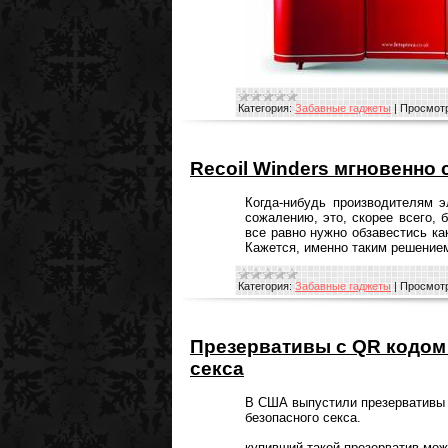
Категория:
Забавные гаджеты
|
Просмотр
Recoil Winders мгновенно
Когда-нибудь производителям э
сожалению, это, скорее всего, 
все равно нужно обзавестись ка
Кажется, именно таким решение
Категория:
Забавные гаджеты
|
Просмотр
Презервативы с QR кодом 
секса
В США выпустили презервативы 
безопасного секса.
купивший такой презерватив мож