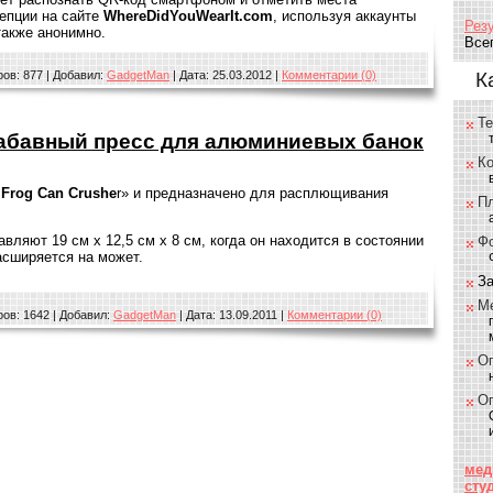
епции на сайте
WhereDidYouWearIt.com
, используя аккаунты
Рез
 также анонимно.
Все
ов:
877
|
Добавил:
GadgetMan
|
Дата:
25.03.2012
|
Комментарии (0)
К
Т
Забавный пресс для алюминиевых банок
К
 Frog Can Crushe
r» и предназначено для расплющивания
П
вляют 19 см х 12,5 см х 8 см, когда он находится в состоянии
Фо
асширяется на может.
З
М
ов:
1642
|
Добавил:
GadgetMan
|
Дата:
13.09.2011
|
Комментарии (0)
О
О
мед
сту