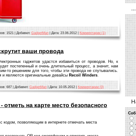
...
ов:
1521
|
Добавил:
GadgetMan
|
Дата:
23.06.2012
|
Комментарии (1)
 скрутит ваши провода
лектронных гаджетов удастся избавиться от проводов. Но, к
будет постепенный и очень длительный процесс, а значит, нам
ким-то решением для того, чтобы эти провода не спутывались.
м и являются оригинальные девайсы
Recoil Winders
.
ов:
687
|
Добавил:
GadgetMan
|
Дата:
10.05.2012
|
Комментарии (0)
Н
- отметь на карте место безопасного
Соб
с кодом, позволяющим в интернете отмечать места
ет распознать QR-код смартфоном и отметить места