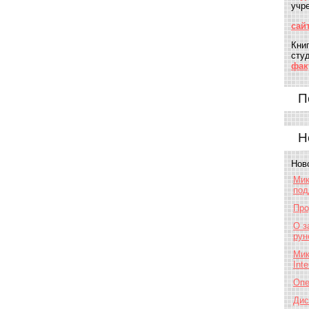
учр
сай
Кни
сту
фак
П
Н
Нов
Мик
под
Про
О з
рун
Мик
Int
Опе
Дис