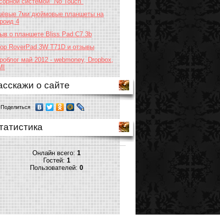
сорной системой "No Touch"
ёвые 7ми дюймовые планшеты на
роид 4
ыв о планшете Bliss Pad C7.3b
ор RoverPad 3W T71D и отзывы
роблог май 2012 - webmoney, Dropbox,
MI
асскажи о сайте
Поделиться
татистика
Онлайн всего:
1
Гостей:
1
Пользователей:
0