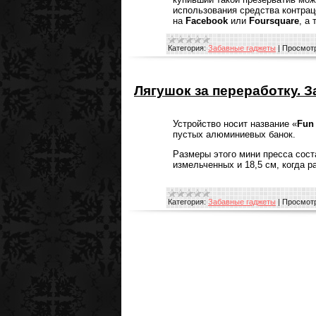
использования средства контрац
на
Facebook
или
Foursquare
, а
Категория:
Забавные гаджеты
|
Просмотр
Лягушок за переработку. 
Устройство носит название «
Fun
пустых алюминиевых банок.
Размеры этого мини пресса соста
измельченных и 18,5 см, когда р
Категория:
Забавные гаджеты
|
Просмотр