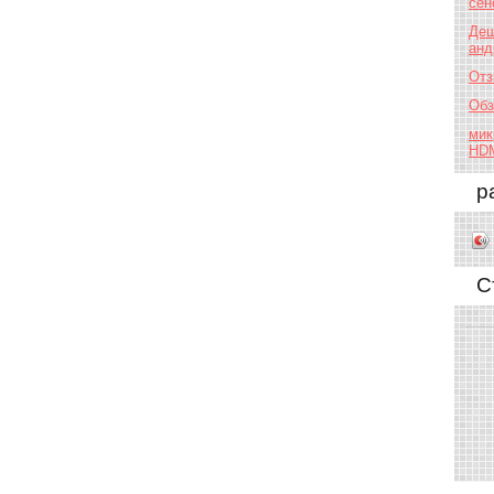
сен
Деш
анд
Отз
Обз
мик
HD
р
С