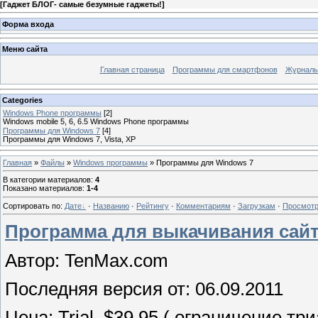
[
Гаджет БЛОГ- самые безумные гаджеты!
]
Форма входа
Меню сайта
Главная страница
Программы для смартфонов
Журналы
Categories
Windows Phone программы
[2]
Windows mobile 5, 6, 6.5 Windows Phone программы
Программы для Windows 7
[4]
Программы для Windows 7, Vista, XP
Главная
»
Файлы
»
Windows программы
» Программы для Windows 7
В категории материалов
:
4
Показано материалов
:
1-4
Сортировать по
:
Дате
·
Названию
·
Рейтингу
·
Комментариям
·
Загрузкам
·
Просмот
Программа для выкачивания сайта 
Автор: TenMax.com
Последняя версия от: 06.09.2011
Цена: Trial, $39.95 ( ограничение тр