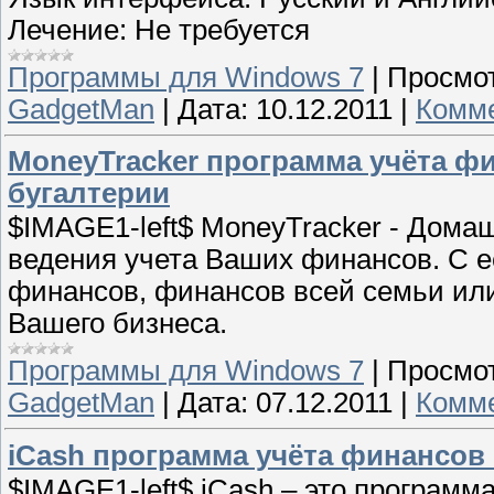
Лечение: Не требуется
Программы для Windows 7
|
Просмот
GadgetMan
|
Дата:
10.12.2011
|
Комме
MoneyTracker программа учёта ф
бугалтерии
$IMAGE1-left$ MoneyTracker - Дома
ведения учета Ваших финансов. С 
финансов, финансов всей семьи или
Вашего бизнеса.
Программы для Windows 7
|
Просмот
GadgetMan
|
Дата:
07.12.2011
|
Комме
iCash программа учёта финансов
$IMAGE1-left$ iCash – это программ