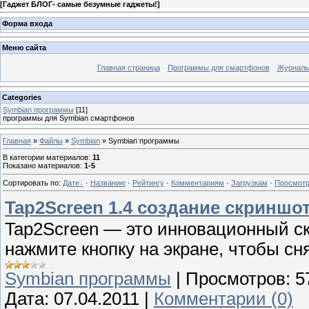
[
Гаджет БЛОГ- самые безумные гаджеты!
]
Форма входа
Меню сайта
Главная страница
Программы для смартфонов
Журналы
Categories
Symbian программы
[11]
программы для Symbian смартфонов
Главная
»
Файлы
»
Symbian
» Symbian программы
В категории материалов
:
11
Показано материалов
:
1-5
Сортировать по
:
Дате
·
Названию
·
Рейтингу
·
Комментариям
·
Загрузкам
·
Просмот
Tap2Screen 1.4 создание скриншо
Tap2Screen — это инновационный ск
нажмите кнопку на экране, чтобы сн
Symbian программы
|
Просмотров:
5
Дата:
07.04.2011
|
Комментарии (0)