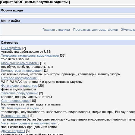
[
Гаджет БЛОГ- самые безумные гаджеты!
]
Форма входа
Меню сайта
Главная страница
Программы для смартфонов
Журналы
Categories
USB гаджеты
[2]
устройства работающие от USB
Телефоны смартфоны комуникаторы
[33]
то с чего я звонил
Мобильные компьютеры
[13]
ноутбуки, нетбуки, планшеты, кпк
Компьютеры и переферия
[11]
системные блоки, неттопы, мониторы, принтеры, клавиатуры. манипуляторы
Сетевое оборудование
[3]
WI-FI Wi MAX, сети, свичи и другие сетевые гаджеты
Фото видео аппаратура
[20]
фото и видео девайсы
Звуковое оборудование
[2]
колонки, плееры, автомагнитолы
Свет и освещение
[10]
Различные световые гаджеты и лампы
3D Телевидение и видео
[6]
телевизоры, спутниковое тв, кабельное тв, видео плееры, медиа центры, Blu-ray плее
Бытовая техника
[11]
так называемая белая бытовая техника - холодильники микроволновки, чайники, пыл
Часы электронные и механические
[3]
часы известных брэндов и их копии
другие гаджеты
[3]
гаджеты для которых ещё нет категории